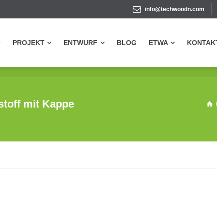
info@techwoodn.com
PROJEKT
ENTWURF
BLOG
ETWA
KONTAK
PROJEKT
ENTWURF
BLOG
ETWA
KONTAK
toff mit Kappe