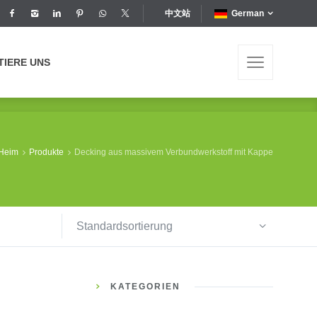
中文站
German
TIERE UNS
TIERE UNS
Heim
Produkte
Decking aus massivem Verbundwerkstoff mit Kappe
Standardsortierung
KATEGORIEN