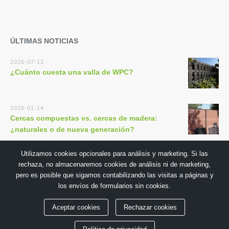
ÚLTIMAS NOTICIAS
2026-07-13
¿Cuánto cuesta una valla de WPC?
2026-01-14
Cercas compuestas vs. cercas de madera:
¿naturales o de nueva generación?
Utilizamos cookies opcionales para análisis y marketing. Si las
rechaza, no almacenaremos cookies de análisis ni de marketing,
pero es posible que sigamos contabilizando las visitas a páginas y
los envíos de formularios sin cookies.
Copyright © 2018 por GuangDong TECHWOODN Co., Ltd
Aceptar cookies
Rechazar cookies