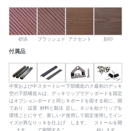
砂浜
ブラッシュド
アクセント
刻印
付属品
中実および中
スタートレー
下部構造のク
最初のデッキ
空の下部構造
ルは、デッキ
リップでデッ
ボードを固定
はオプション
ボードと同じ
キボードを固
する前に、開
であり、設置
材料と製法
定し、ネジを
始クリップを
環境ごとにサ
で、新しいデ
使用して固定
使用してイン
イズが異なり
ッキを仕上げ
します。
ストールを開
ます。
て密閉するこ
始します。