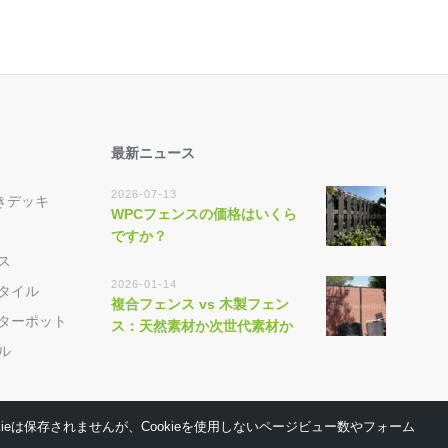
最新ニュース
2026-07-13
きデッキ
WPCフェンスの価格はいくら
ですか？
ス
2026-01-14
キタイル
複合フェンス vs 木製フェン
ンターポット
ス：天然素材か次世代素材か
ル
ieは保存されませんが、Cookieを使用しないページビュー数やフォーム