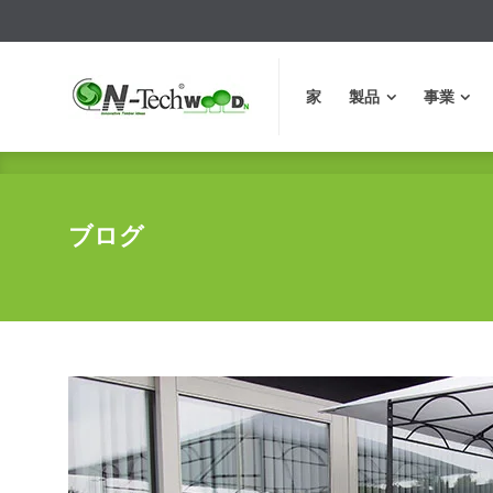
家
製品
事業
家
製品
事業
ブログ