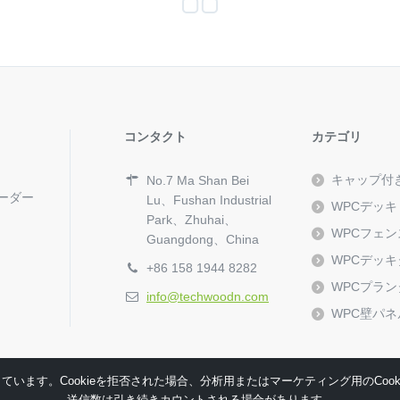
コンタクト
カテゴリ
キャップ付
No.7 Ma Shan Bei
ーダー
Lu、Fushan Industrial
WPCデッキ
Park、Zhuhai、
WPCフェン
Guangdong、China
WPCデッ
+86 158 1944 8282
WPCプラ
info@techwoodn.com
WPC壁パネ
ています。Cookieを拒否された場合、分析用またはマーケティング用のCook
送信数は引き続きカウントされる場合があります。