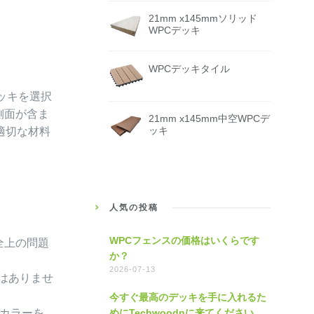
21mm x145mmソリッド
WPCデッキ
WPCデッキタイル
ッキを選択
側面が含ま
21mm x145mm中空WPCデ
ッキ
適切な材料
人気の投稿
WPCフェンスの価格はいくらです
全上の問題
か？
2026-07-13
はありませ
今すぐ最高のデッキを手に入れるた
めにTechwoodnに来てください
カラーを