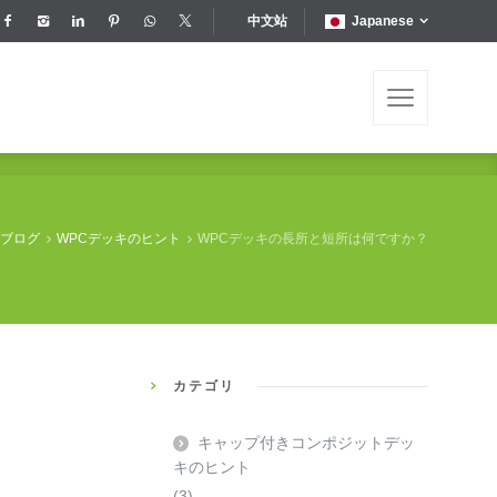
中文站
Japanese
ブログ
WPCデッキのヒント
WPCデッキの長所と短所は何ですか？
カテゴリ
キャップ付きコンポジットデッ
キのヒント
(3)