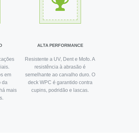
O
ALTA PERFORMANCE
icações
Resistente a UV, Dent e Mofo. A
iais.
resistência à abrasão é
os em
semelhante ao carvalho duro. O
o da
deck WPC é garantido contra
há mais
cupins, podridão e lascas.
s.