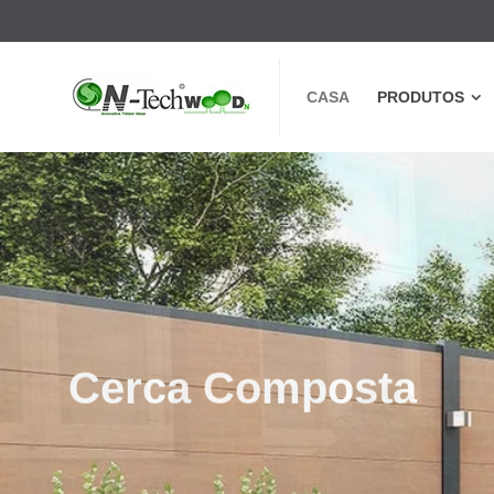
CASA
PRODUTOS
CASA
PRODUTOS
Cerca Composta
Fácil montagem, design agradável em ambos
lados e para vizinhos,