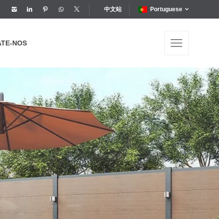
中文站
Portuguese
ATE-NOS
ATE-NOS