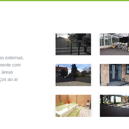
s externas.
amente com
e áreas
ços ao ar