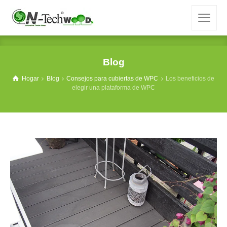
Blog
Hogar
Blog
Consejos para cubiertas de WPC
Los beneficios de
elegir una plataforma de WPC