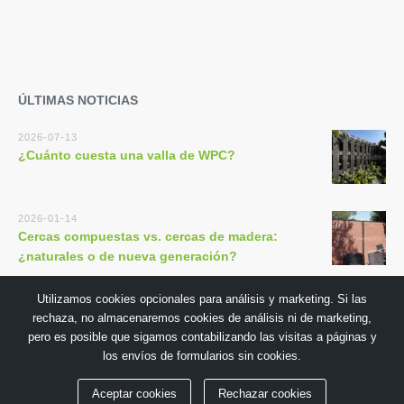
ÚLTIMAS NOTICIAS
2026-07-13
¿Cuánto cuesta una valla de WPC?
2026-01-14
Cercas compuestas vs. cercas de madera:
¿naturales o de nueva generación?
Utilizamos cookies opcionales para análisis y marketing. Si las
rechaza, no almacenaremos cookies de análisis ni de marketing,
pero es posible que sigamos contabilizando las visitas a páginas y
los envíos de formularios sin cookies.
Copyright © 2018 por GuangDong TECHWOODN Co., Ltd
Aceptar cookies
Rechazar cookies