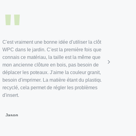
"
"
vraiment une bonne idée d'utiliser la clôture
Notre sociét
ns le jardin. C'est la première fois que je
à long terme
s ce matériau, la taille est la même que
sur la quali
cienne clôture en bois, pas besoin de
professionne
er les poteaux. J'aime la couleur granit, pas
réponse rap
 d'imprimer. La matière étant du plastique
questions.
é, cela permet de régler les problèmes
t.
Eaton
n