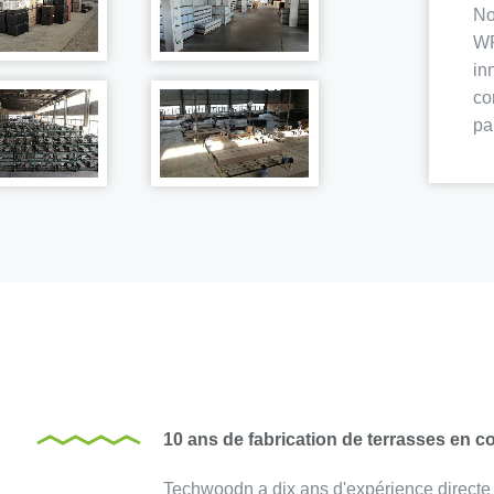
No
WP
in
co
pa
10 ans de fabrication de terrasses en 
Techwoodn a dix ans d'expérience direct