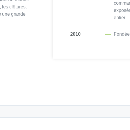
 dans le monde
command
les clôtures,
exposé
ns une grande
entier
2010
Fondée 