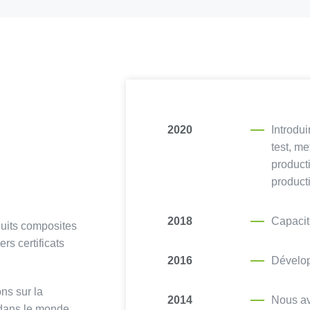
2020
Introdu
test, m
product
product
2018
Capacit
uits composites
rs certificats
2016
Dévelop
ns sur la
2014
Nous av