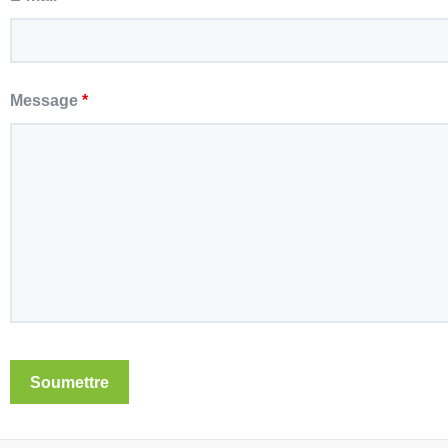
E-mail
*
Message
*