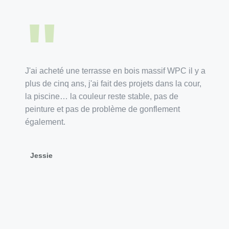
"
J'ai acheté une terrasse en bois massif WPC il y a
C'est 
plus de cinq ans, j'ai fait des projets dans la cour,
WPC da
la piscine… la couleur reste stable, pas de
connai
peinture et pas de problème de gonflement
mon an
également.
déplac
besoin
recycl
Jessie
d'inser
Jaso