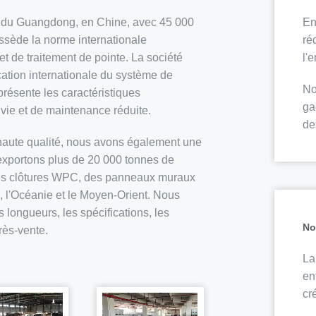
En
ce du Guangdong, en Chine, avec 45 000
ré
ssède la norme internationale
l'
t de traitement de pointe. La société
fication internationale du système de
No
 présente les caractéristiques
ga
 vie et de maintenance réduite.
de
 haute qualité, nous avons également une
exportons plus de 20 000 tonnes de
des clôtures WPC, des panneaux muraux
 l'Océanie et le Moyen-Orient. Nous
longueurs, les spécifications, les
No
près-vente.
La
en
cr