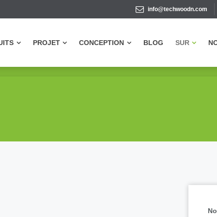
info@techwoodn.com
UITS
PROJET
CONCEPTION
BLOG
SUR
N
UITS
PROJET
CONCEPTION
BLOG
SUR
N
No