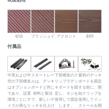
砂浜
ブラッシュド
アクセント
刻印
付属品
中実および中
スタートレー
下部構造のク
最初のデッキ
空の下部構造
ルは、デッキ
リップでデッ
ボードを固定
はオプション
ボードと同じ
キボードを固
する前に、開
であり、設置
材料と製法
定し、ネジを
始クリップを
環境ごとにサ
で、新しいデ
使用して固定
使用してイン
イズが異なり
ッキを仕上げ
します。
ストールを開