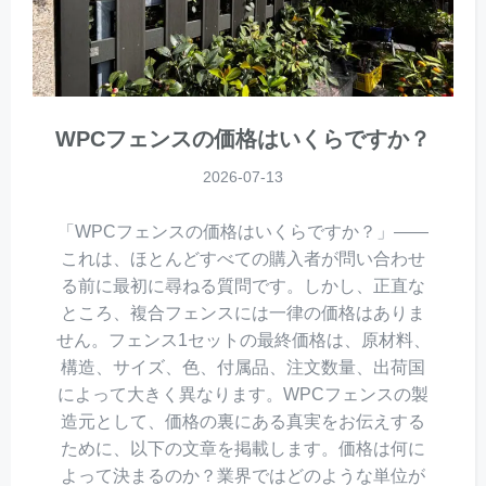
WPCフェンスの価格はいくらですか？
2026-07-13
「WPCフェンスの価格はいくらですか？」――
これは、ほとんどすべての購入者が問い合わせ
る前に最初に尋ねる質問です。しかし、正直な
ところ、複合フェンスには一律の価格はありま
せん。フェンス1セットの最終価格は、原材料、
構造、サイズ、色、付属品、注文数量、出荷国
によって大きく異なります。WPCフェンスの製
造元として、価格の裏にある真実をお伝えする
ために、以下の文章を掲載します。価格は何に
よって決まるのか？業界ではどのような単位が