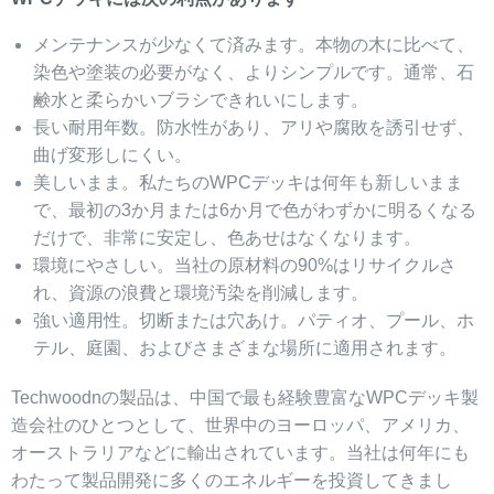
メンテナンスが少なくて済みます。本物の木に比べて、
染色や塗装の必要がなく、よりシンプルです。通常、石
鹸水と柔らかいブラシできれいにします。
長い耐用年数。防水性があり、アリや腐敗を誘引せず、
曲げ変形しにくい。
美しいまま。私たちのWPCデッキは何年も新しいまま
で、最初の3か月または6か月で色がわずかに明るくなる
だけで、非常に安定し、色あせはなくなります。
環境にやさしい。当社の原材料の90%はリサイクルさ
れ、資源の浪費と環境汚染を削減します。
強い適用性。切断または穴あけ。パティオ、プール、ホ
テル、庭園、およびさまざまな場所に適用されます。
Techwoodnの製品は、中国で最も経験豊富なWPCデッキ製
造会社のひとつとして、世界中のヨーロッパ、アメリカ、
オーストラリアなどに輸出されています。当社は何年にも
わたって製品開発に多くのエネルギーを投資してきまし