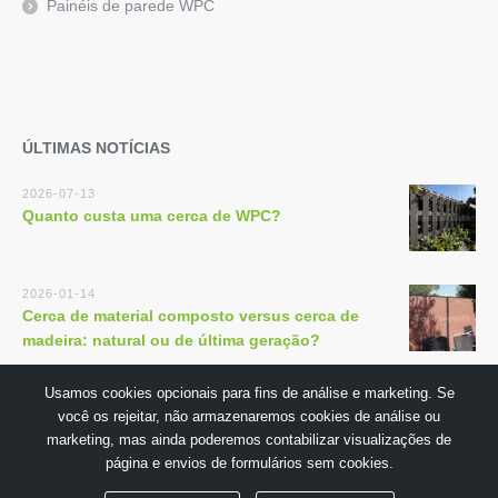
Painéis de parede WPC
ÚLTIMAS NOTÍCIAS
2026-07-13
Quanto custa uma cerca de WPC?
2026-01-14
Cerca de material composto versus cerca de
madeira: natural ou de última geração?
Usamos cookies opcionais para fins de análise e marketing. Se
você os rejeitar, não armazenaremos cookies de análise ou
marketing, mas ainda poderemos contabilizar visualizações de
página e envios de formulários sem cookies.
Copyright © 2018 por GuangDong TECHWOODN Co.,Ltd