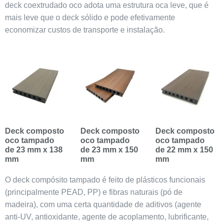
deck coextrudado oco adota uma estrutura oca leve, que é
mais leve que o deck sólido e pode efetivamente
economizar custos de transporte e instalação.
Deck composto
Deck composto
Deck composto
oco tampado
oco tampado
oco tampado
de 23 mm x 138
de 23 mm x 150
de 22 mm x 150
mm
mm
mm
O deck compósito tampado é feito de plásticos funcionais
(principalmente PEAD, PP) e fibras naturais (pó de
madeira), com uma certa quantidade de aditivos (agente
anti-UV, antioxidante, agente de acoplamento, lubrificante,