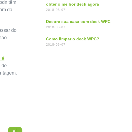
odn têm
obter o melhor deck agora
tom da
2018-06-07
Decore sua casa com deck WPC
2018-06-07
assar do
 não
Como limpar o deck WPC?
2018-06-07
 é
s de
entagem,