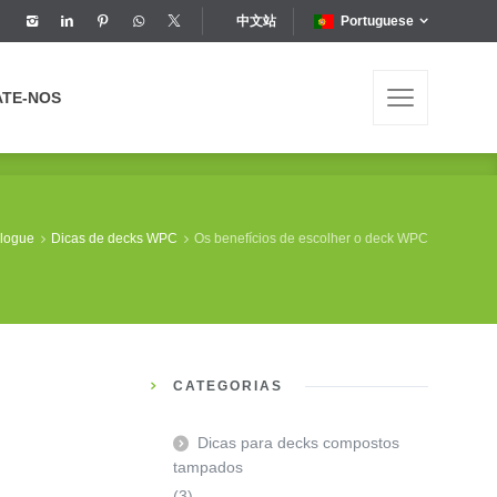
中文站
Portuguese
ATE-NOS
ATE-NOS
logue
Dicas de decks WPC
Os benefícios de escolher o deck WPC
CATEGORIAS
Dicas para decks compostos
tampados
(3)