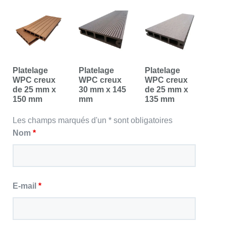
Platelage
Platelage
Platelage
WPC creux
WPC creux
WPC creux
de 25 mm x
30 mm x 145
de 25 mm x
150 mm
mm
135 mm
Les champs marqués d'un * sont obligatoires
Nom
*
E-mail
*