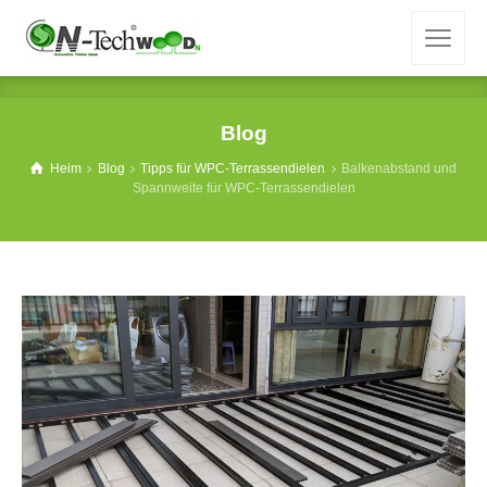
Blog
Heim
Blog
Tipps für WPC-Terrassendielen
Balkenabstand und
Spannweite für WPC-Terrassendielen