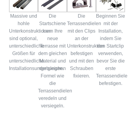
Massive und
Die
Die
Beginnen Sie
hohle
Startschiene
Terrassendielen
mit der
Unterkonstruktionen
kann Ihre
mit den Clips
Installation,
sind optional,
neue
an der
indem Sie
unterschiedliche
Terrasse mit
Unterkonstruktion
den Startclip
Größen für
dem gleichen
befestigen
verwenden,
unterschiedliche
Material und
und mit den
bevor Sie die
Installationsumgebungen.
der gleichen
Schrauben
erste
Formel wie
fixieren.
Terrassendiele
die
befestigen.
Terrassendielen
veredeln und
versiegeln.