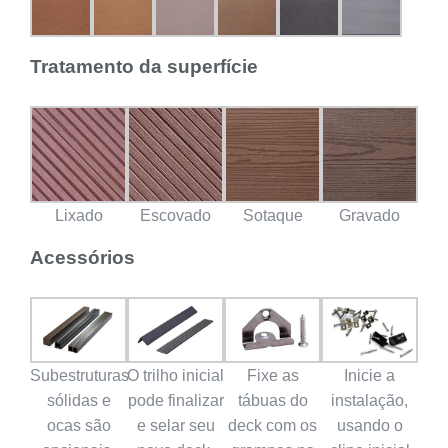
Tratamento da superfície
Lixado
Escovado
Sotaque
Gravado
Acessórios
Subestruturas
O trilho inicial
Fixe as
Inicie a
sólidas e
pode finalizar
tábuas do
instalação,
ocas são
e selar seu
deck com os
usando o