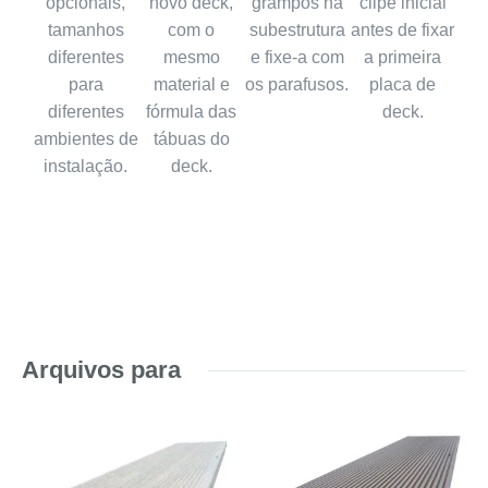
opcionais,
novo deck,
grampos na
clipe inicial
tamanhos
com o
subestrutura
antes de fixar
diferentes
mesmo
e fixe-a com
a primeira
para
material e
os parafusos.
placa de
diferentes
fórmula das
deck.
ambientes de
tábuas do
instalação.
deck.
Arquivos para