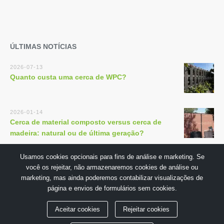
ÚLTIMAS NOTÍCIAS
2026-07-13
Quanto custa uma cerca de WPC?
2026-01-14
Cerca de material composto versus cerca de
madeira: natural ou de última geração?
Usamos cookies opcionais para fins de análise e marketing. Se
você os rejeitar, não armazenaremos cookies de análise ou
marketing, mas ainda poderemos contabilizar visualizações de
página e envios de formulários sem cookies.
Copyright © 2018 por GuangDong TECHWOODN Co.,Ltd
Aceitar cookies
Rejeitar cookies