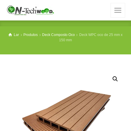
Lar
Produtos
Deck Composto Oco
Deck WPC oco de 25 mm x
150 mm