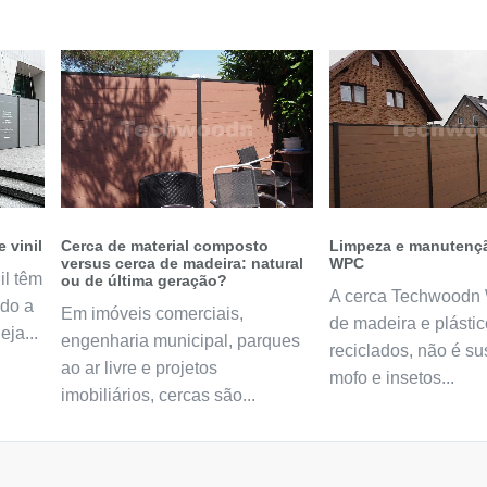
 vinil
Cerca de material composto
Limpeza e manutençã
versus cerca de madeira: natural
WPC
il têm
ou de última geração?
A cerca Techwoodn 
ndo a
Em imóveis comerciais,
de madeira e plástic
ja...
engenharia municipal, parques
reciclados, não é su
ao ar livre e projetos
mofo e insetos...
imobiliários, cercas são...