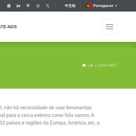
中文站
Portuguese
ATE-NOS
ATE-NOS
Lar
Cerca WPC
l, não há necessidade de usar ferramentas
eal para a cerca externa como Nós vamos. A
0 países e regiões da Europa, América, etc. a