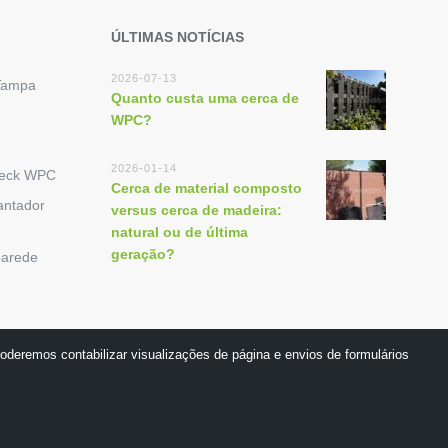
ÚLTIMAS NOTÍCIAS
2026-07-13
Tampa
Quanto custa uma cerca de
WPC?
2026-01-14
Deck WPC
Cerca de material composto
antador
versus cerca de madeira:
natural ou de última
geração?
parede
oderemos contabilizar visualizações de página e envios de formulários