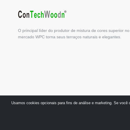
O principal líder do produtor de mistura de cores superior no
mercado WPC torna seus terraços naturais e elegantes.
Usamos cookies opcionais para fins de análise e marketing. Se você o
Copyright © 2018 por GuangDong TECHWOODN Co.,Ltd