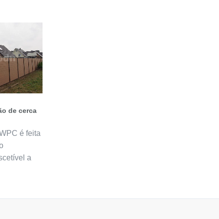
o de cerca
WPC é feita
o
scetível a