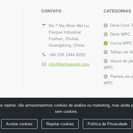
CONTATO
CATEGORIAS
Deck Com 
No.7 Ma Shan Bei Lu,
Parque Industrial
Deck WPC
Fushan, Zhuhai,
Cerca WPC
Guangdong, China
Telhas de 
+86 158 1944 8282
Vasos de pl
info@techwoodn.com
WPC
Painéis de 
WPC
s rejeitar, não armazenaremos cookies de análise ou marketing, mas ainda p
sem cookies.
Aceitar cookies
Rejeitar cookies
Política de Privacidade