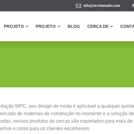
info@techwoodn.com
PROJETO
PROJETO
BLOG
CERCA DE
CONT
PROJETO
PROJETO
BLOG
CERCA DE
CONT
vedação WPC, seu design de moda é aplicável a qualquer quinta
 mercado de materiais de construção no momento e a solução id
tas, nossos produtos de cercas são exportados para mais de 1
anhos e cores para os clientes escolherem.