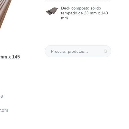
Deck composto sólido
tampado de 23 mm x 140
mm
Sexta-
feira
 mm x 145
os
 com