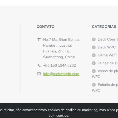
CONTATO
CATEGORIAS
Deck Com 
No.7 Ma Shan Bei Lu,
Parque Industrial
Deck WPC
Fushan, Zhuhai,
Cerca WPC
Guangdong, China
Telhas de 
+86 158 1944 8282
Vasos de pl
info@techwoodn.com
WPC
Painéis de 
WPC
s rejeitar, não armazenaremos cookies de análise ou marketing, mas ainda p
sem cookies.