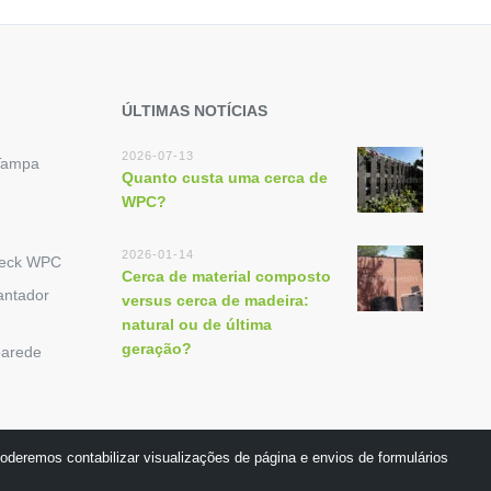
ÚLTIMAS NOTÍCIAS
2026-07-13
Tampa
Quanto custa uma cerca de
WPC?
2026-01-14
Deck WPC
Cerca de material composto
antador
versus cerca de madeira:
natural ou de última
geração?
parede
oderemos contabilizar visualizações de página e envios de formulários