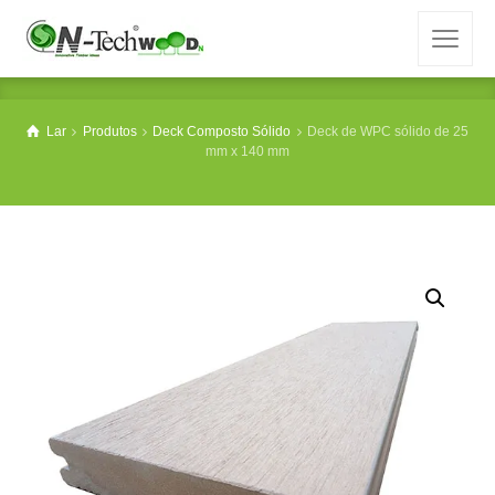
Lar
Produtos
Deck Composto Sólido
Deck de WPC sólido de 25
mm x 140 mm