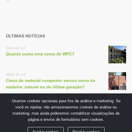
ÚLTIMAS NOTÍCIAS
2026-07-13
Quanto custa uma cerca de WPC?
2026-01-14
Cerca de material composto versus cerca de
madeira: natural ou de última geração?
Usamos cookies opcionais para fins de análise e marketing. Se
você os rejeitar, não armazenaremos cookies de análise ou
marketing, mas ainda poderemos contabilizar visualizações de
página e envios de formulários sem cookies.
Copyright © 2018 por GuangDong TECHWOODN Co.,Ltd
Aceitar cookies
Rejeitar cookies