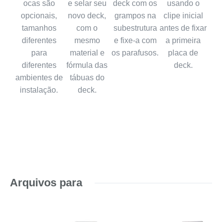
ocas são
e selar seu
deck com os
usando o
opcionais,
novo deck,
grampos na
clipe inicial
tamanhos
com o
subestrutura
antes de fixar
diferentes
mesmo
e fixe-a com
a primeira
para
material e
os parafusos.
placa de
diferentes
fórmula das
deck.
ambientes de
tábuas do
instalação.
deck.
Arquivos para