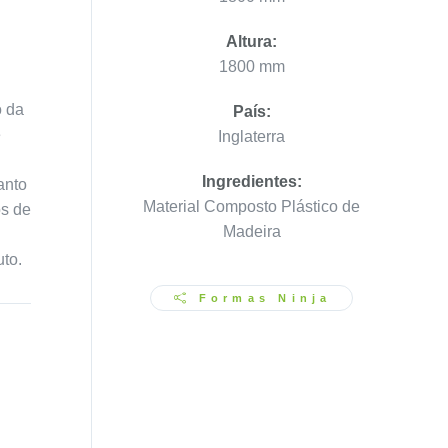
Altura:
1800 mm
o da
País:
e
Inglaterra
Ingredientes:
anto
Material Composto Plástico de
os de
Madeira
to.
Formas Ninja