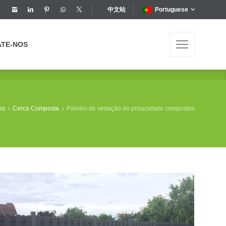
中文站
Portuguese
ATE-NOS
ATE-NOS
os
Cerca Composta
Painéis de vedação de privacidade compostos