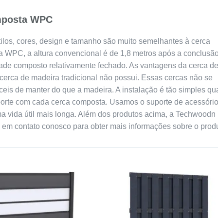
omposta WPC
ilos, cores, design e tamanho são muito semelhantes à cerca
ca WPC, a altura convencional é de 1,8 metros após a conclusã
dade composto relativamente fechado. As vantagens da cerca d
erca de madeira tradicional não possui. Essas cercas não se
ceis de manter do que a madeira. A instalação é tão simples qu
uporte com cada cerca composta. Usamos o suporte de acessóri
ma vida útil mais longa. Além dos produtos acima, a Techwoodn
e em contato conosco para obter mais informações sobre o produ