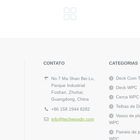
CONTATO
CATEGORIAS
Deck Com 
No.7 Ma Shan Bei Lu,
Parque Industrial
Deck WPC
Fushan, Zhuhai,
Cerca WPC
Guangdong, China
Telhas de 
+86 158 1944 8282
Vasos de pl
info@techwoodn.com
WPC
Painéis de 
WPC