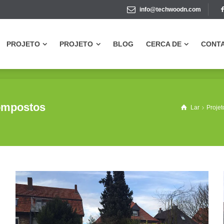
info@techwoodn.com
PROJETO
PROJETO
BLOG
CERCA DE
CONT
PROJETO
PROJETO
BLOG
CERCA DE
CONT
compostos
Lar
Projet