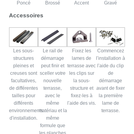
Poncé
Brossé
Accent
Gravé
Accessoires
Les sous-
Le rail de
Fixez les
Commencez
structures
démarrage
lames de
l'installation à
pleines et
peut finir et
terrasse avec
l'aide du clip
creuses sont
sceller votre
les clips sur
de
facultatives,
nouvelle
la sous-
démarrage
de différentes
terrasse,
structure et
avant de fixer
tailles pour
avec le
fixez-les à
la première
différents
même
l'aide des vis.
lame de
environnements
matériau et la
terrasse.
d'installation.
même
formule que
les planches