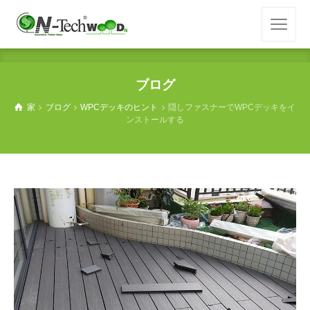
ブログ
家
ブログ
WPCデッキのヒント
隠しファスナーでWPCデッキをイ
ンストールする