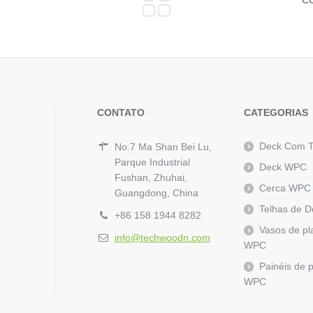
C
CONTATO
CATEGORIAS
Deck Com 
No.7 Ma Shan Bei Lu,
Parque Industrial
Deck WPC
Fushan, Zhuhai,
Cerca WPC
Guangdong, China
Telhas de 
+86 158 1944 8282
Vasos de pl
info@techwoodn.com
WPC
Painéis de 
WPC