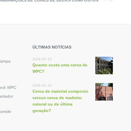
OMBINAÇÕES DE CORES DE DECKS COMPOSTOS
ÚLTIMAS NOTÍCIAS
2026-07-13
Tampa
Quanto custa uma cerca de
WPC?
2026-01-14
Deck WPC
Cerca de material composto
antador
versus cerca de madeira:
natural ou de última
geração?
parede