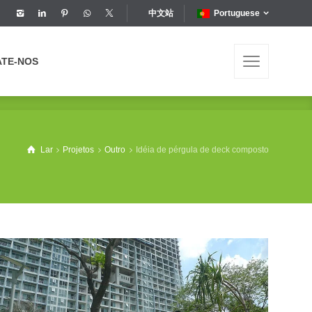
中文站
Portuguese
ATE-NOS
ATE-NOS
Lar
Projetos
Outro
Idéia de pérgula de deck composto