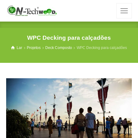
WPC Decking para calçadões
Lar
Projetos
Deck Composto
WPC Decking para calçadões